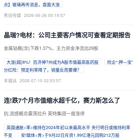
点】玻璃再传消息，盘面大涨
秀目传媒
2026-06-26 00:19:57
晶瑞?电材：公司主要客户情况可查看定期报告
金属钴概{念}下跌1.37%，主力资金净流出29股
大涨{超}8%！百济神?州成为A股市值最高医药股
险企“:押—宝”
分红险：预定利率降了，销量反而要爆？
羊城派
2026-07-10 02:53:57
连!跌7个月市值缩水超千亿，赛力斯怎么了
抗;流感概念震荡拉升 英特集团一度涨停
英国通胀<率>维持在2024年初以来最高水平 央行明日或维持利率
不变
安!踏体<育>于9月22日斥资1.99亿港元回购212万股