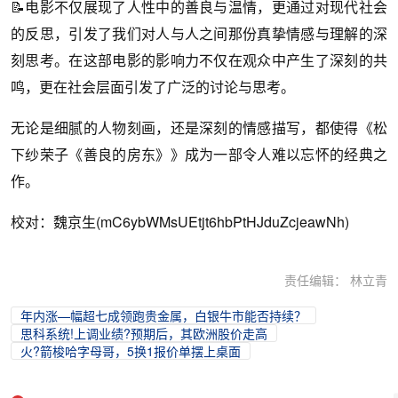
📝电影不仅展现了人性中的善良与温情，更通过对现代社会
的反思，引发了我们对人与人之间那份真挚情感与理解的深
刻思考。在这部电影的影响力不仅在观众中产生了深刻的共
鸣，更在社会层面引发了广泛的讨论与思考。
无论是细腻的人物刻画，还是深刻的情感描写，都使得《松
下纱荣子《善良的房东》》成为一部令人难以忘怀的经典之
作。
校对：魏京生(mC6ybWMsUEtjt6hbPtHJduZcjeawNh)
责任编辑： 林立青
年内涨—幅超七成领跑贵金属，白银牛市能否持续？
思科系统!上调业绩?预期后，其欧洲股价走高
火?箭梭哈字母哥，5换1报价单摆上桌面