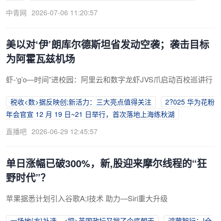
中青网
2026-07-06 11:20:57
美以对‘伊’朗库尔德斯坦省发动空袭；袭击目标
为阿霍瓦兹机场
虾-‘g’o—时间”进校园：阿里云和数字龙虾JVS爪启动百校巡讲行
税收<数>据反映创;新活力：三大亮点值得关注
2?025 华为花粉
年会官宣 12 月 19 日~21 日举行，首次落地上海练秋湖
直播吧
2026-06-29 12:45:57
单日涨幅已破300%，新,股迎来摩尔线程的“狂
野时代”？
苹果据悉计划引入谷歌A;I技术 助力—Siri重大升级
一场地{方}补选，<把>英国政坛又掀了个底朝天
鸿蒙智行：!全