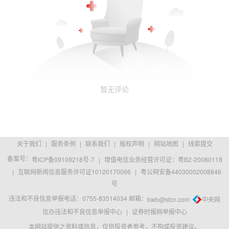
暂无评论
关于我们
|
服务条例
|
联系我们
|
版权声明
|
网站地图
|
线索提交
备案号：
粤ICP备09109218号-7
|
增值电信业务经营许可证：粤B2-20080118
|
互联网新闻信息服务许可证10120170066
|
粤公网安备44030002008846
号
违法和不良信息举报电话：0755-83514034 邮箱：
bwb@stcn.com
中央网
信办违法和不良信息举报中心
|
证券时报网举报中心
本网站提供之资料或信息，仅供投资者参考，不构成投资建议。