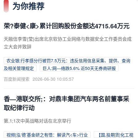
为你推荐
荣?泰健<康>累计回购股份金额达4715.64万元
天融信李雪{莹}出席北京软协工业网络与数据安全工作委员会成
立大会并致辞
农业银;行孝感分行被罚7.5万元：违反信用信息采集、提供、查询
及相关管理规定
巨人:网—络跌5.6% 近50天无券商研报
百度新闻搜索
2026-06-30 10:05:57
香—港联交所;：对鼎丰集团汽车两名前董事采
取纪律行动
第,1;1次中英战略对话在北京举行
视频|泓‘德’基金研之有悟：解读汽<车>行业
【国,投期货|化工视